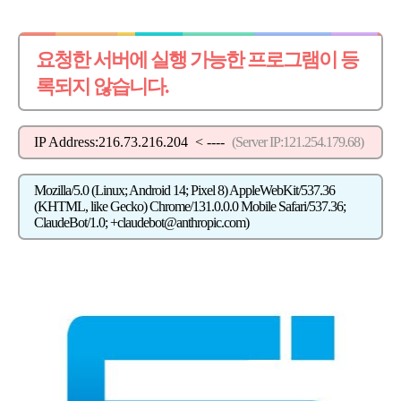
요청한 서버에 실행 가능한 프로그램이 등
록되지 않습니다.
IP Address:216.73.216.204
< ----
(Server IP:121.254.179.68)
Mozilla/5.0 (Linux; Android 14; Pixel 8) AppleWebKit/537.36
(KHTML, like Gecko) Chrome/131.0.0.0 Mobile Safari/537.36;
ClaudeBot/1.0; +claudebot@anthropic.com)